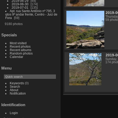
2019-06-29
49
2019-06-30
174
2019-07-01
135
Apt. rua Santo Antônio nº 795, 3
2019-0
qtos 9º andar frente, Centro - Juiz de
Thursday
Fora
59
59 photo
9180 photos
Specials
Most visited
Recent photos
Recent albums
Random photos
2019-0
Calendar
Sunday,
174 pho
Menu
Keywords
(0)
Search
About
Notification
Identification
Login