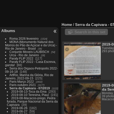
Home
/
Serra da Capivara - 0
Albums
Search in this set
Roma 2026 fevereiro
1524
MONA (Monumento Natural dos
2019-0
Morros do Pão de Açúcar e da Urca) -
Tuesday,
Rio de Janeiro - Brasil
36
293 pho
Conjunto Moveis LAUBISCH
54
Urca - Rio de Janeiro
28
Paraty FLIP 2022
117
Paraty FLIP 2022 - Casa Escreva,
garota!
88
Serra dos Orgaos-Petropolis 2022-
09-16-18
148
ArtRio, Marina da Glória, Rio de
Janeiro, 2022-09-15
225
Paris Março 2022
2602
Paris outubro 2021
2019-0
3177
Serra da Capivara - 07/2019
1122
da Ser
2019-08-13-Toca da Ema
293
Monday,
2019-08-10 Teresina, Piauí
191
39 photo
2019-08-Macacos-prego, Pedra
Macacos-
furada, Parque Nacional da Serra da
Capivara
39
2019-06-26
182
2019-06-27
59